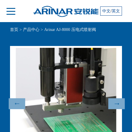
/
中文
英文
首页
>
产品中心
>
Arinar AJ-8000 压电式喷射阀
↑
↓